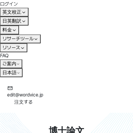
ログイン
英文校正
日英翻訳
料金
リサーチツール
リソース
FAQ
ご案内
日本語
edit@wordvice.jp
注文する
博士論文