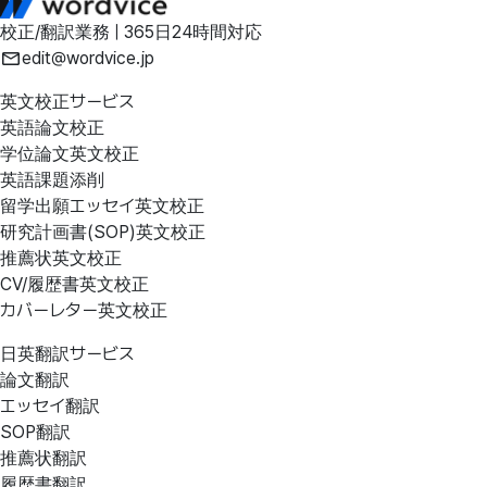
校正/翻訳業務 | 365日24時間対応
edit@wordvice.jp
英文校正サービス
英語論文校正
学位論文英文校正
英語課題添削
留学出願エッセイ英文校正
研究計画書(SOP)英文校正
推薦状英文校正
CV/履歴書英文校正
カバーレター英文校正
日英翻訳サービス
論文翻訳
エッセイ翻訳
SOP翻訳
推薦状翻訳
履歴書翻訳