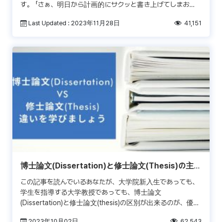
す。 「さぁ、明日から計画的にサクッと書き上げてしまお
う！」 それにもかかわらず…時間が経てば経つほ […]
Last Updated : 2023年11月28日
41,151
博士論文(Dissertation)と修士論文(Thesis)の主な
違い
この記事を読んでいるあなたが、大学院新入生であっても、
学生を指導する大学教授であっても、博士論文
(Dissertation)と修士論文(thesis)の区別が出来るのが、優れ
た博士論文の執筆者になるための非常に重要な要素 […]
2023年10月02日
62,543