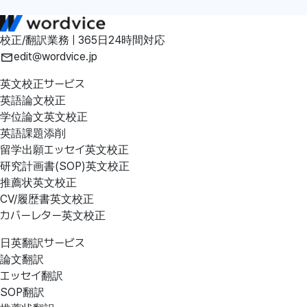
校正/翻訳業務 | 365日24時間対応
edit@wordvice.jp
英文校正サービス
英語論文校正
学位論文英文校正
英語課題添削
留学出願エッセイ英文校正
研究計画書(SOP)英文校正
推薦状英文校正
CV/履歴書英文校正
カバーレター英文校正
日英翻訳サービス
論文翻訳
エッセイ翻訳
SOP翻訳