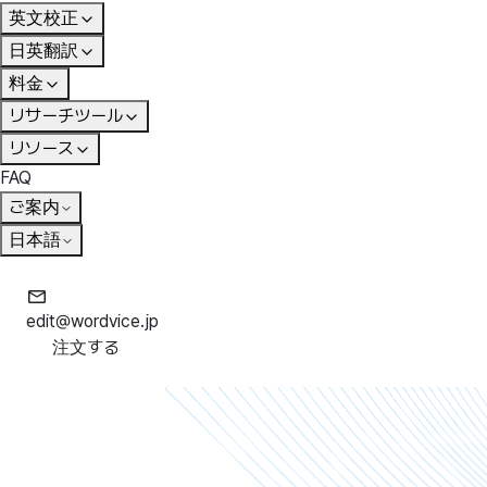
英文校正
日英翻訳
料金
リサーチツール
リソース
FAQ
ご案内
日本語
edit@wordvice.jp
注文する