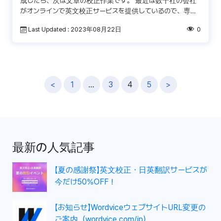
成したら、次は文章の校正作業です。 最近は数十社の会社
がオンラインで英文校正サービスを提供しているので、専門
校正者の助けを借りて文を明確で、説得力ある文章に仕上げ
Last Updated : 2023年08月22日
0
るこ […]
投
<
1
…
3
4
5
>
稿
ナ
ビ
ゲ
最新の人気記事
ー
シ
【夏の感謝祭】英文校正・日英翻訳サービスが
ョ
今だけ50%OFF！
ン
【お知らせ】WordviceウェブサイトURL変更の
ご案内（wordvice.com/jp）