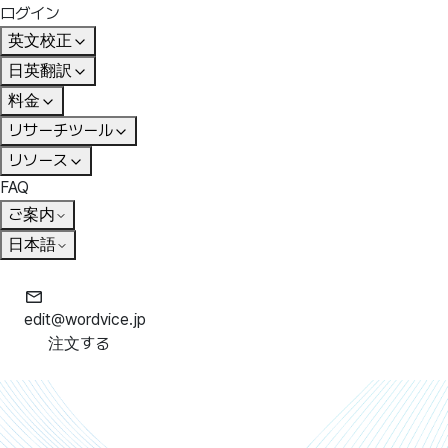
ログイン
英文校正
日英翻訳
料金
リサーチツール
リソース
FAQ
ご案内
日本語
edit@wordvice.jp
注文する