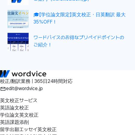
🎓【学位論文限定】英文校正・日英翻訳 最大
35％OFF！
ワードバイスのお得なプリペイドポイントの
ご紹介！
校正/翻訳業務 | 365日24時間対応
edit@wordvice.jp
英文校正サービス
英語論文校正
学位論文英文校正
英語課題添削
留学出願エッセイ英文校正