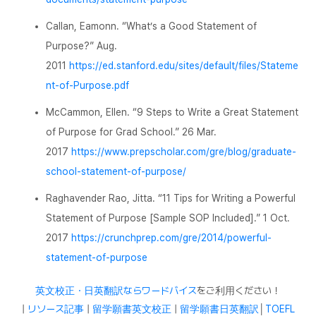
Callan, Eamonn. “What’s a Good Statement of
Purpose?” Aug.
2011
https://ed.stanford.edu/sites/default/files/Stateme
nt-of-Purpose.pdf
McCammon, Ellen. “9 Steps to Write a Great Statement
of Purpose for Grad School.” 26 Mar.
2017
https://www.prepscholar.com/gre/blog/graduate-
school-statement-of-purpose/
Raghavender Rao, Jitta. “11 Tips for Writing a Powerful
Statement of Purpose [Sample SOP Included].” 1 Oct.
2017
https://crunchprep.com/gre/2014/powerful-
statement-of-purpose
英文校正・日英翻訳ならワードバイス
をご利用ください！
|
リソース記事
|
留学願書英文校正
|
留学願書日英翻訳
│
TOEFL