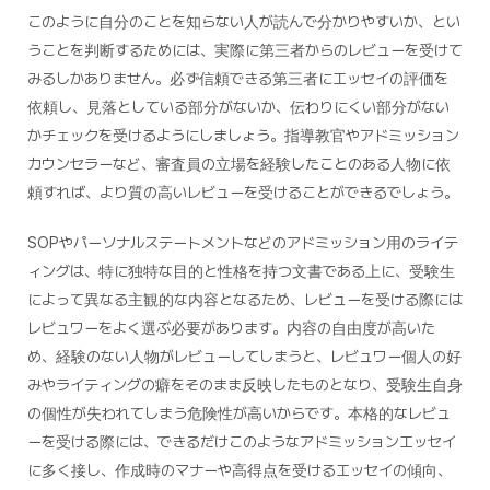
このように自分のことを知らない人が読んで分かりやすいか、とい
うことを判断するためには、実際に第三者からのレビューを受けて
みるしかありません。必ず信頼できる第三者にエッセイの評価を
依頼し、見落としている部分がないか、伝わりにくい部分がない
かチェックを受けるようにしましょう。指導教官やアドミッション
カウンセラーなど、審査員の立場を経験したことのある人物に依
頼すれば、より質の高いレビューを受けることができるでしょう。
SOPやパーソナルステートメントなどのアドミッション用のライテ
ィングは、特に独特な目的と性格を持つ文書である上に、受験生
によって異なる主観的な内容となるため、レビューを受ける際には
レビュワーをよく選ぶ必要があります。内容の自由度が高いた
め、経験のない人物がレビューしてしまうと、レビュワー個人の好
みやライティングの癖をそのまま反映したものとなり、受験生自身
の個性が失われてしまう危険性が高いからです。本格的なレビュ
ーを受ける際には、できるだけこのようなアドミッションエッセイ
に多く接し、作成時のマナーや高得点を受けるエッセイの傾向、