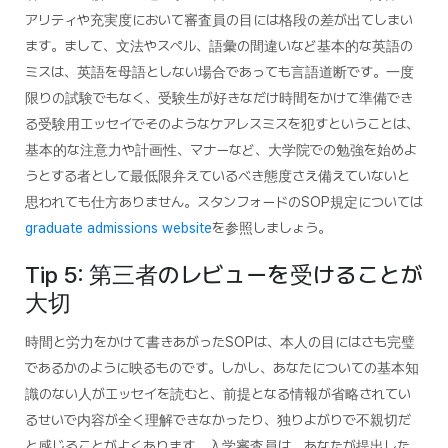
アリティや充実度において審査員の目には格段の差が出てしまい
ます。まして、文法やスペル、語彙の間違いなど基本的な英語の
ミスは、英語を母語としない場合であっても言語道断です。一度
限りの試験でもなく、受験生が好きなだけ時間をかけて準備でき
る受験用エッセイでそのようなケアレスミスを犯すということは、
基本的な注意力や計画性、マナーなど、大学院での勉強を始めよ
うとする者として最低限弁えているべき態度さえ備えていないと
思われても仕方ありません。スタンフォードのSOP規定については
graduate admissions website
を参照しましょう。
Tip 5: 第三者のレビューを受けることが
大切
時間と労力をかけて書きあがったSOPは、本人の目にはさも完璧
であるかのように映るものです。しかし、あなたについての基本知
識のない人がエッセイを読むと、前提となる情報が省略されてい
るせいで内容が全く理解できなかったり、独りよがりで不親切だ
と感じることがよくあります。入学審査員は、あなたが提出した