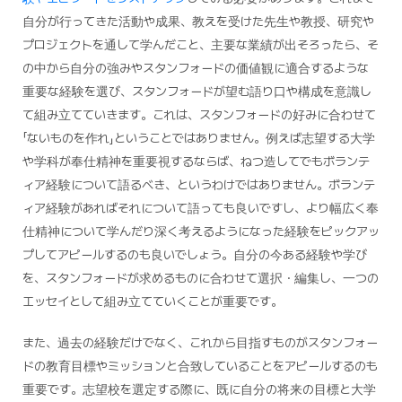
自分が行ってきた活動や成果、教えを受けた先生や教授、研究や
プロジェクトを通して学んだこと、主要な業績が出そろったら、そ
の中から自分の強みやスタンフォードの価値観に適合するような
重要な経験を選び、スタンフォードが望む語り口や構成を意識し
て組み立てていきます。これは、スタンフォードの好みに合わせて
「ないものを作れ」ということではありません。例えば志望する大学
や学科が奉仕精神を重要視するならば、ねつ造してでもボランテ
ィア経験について語るべき、というわけではありません。ボランテ
ィア経験があればそれについて語っても良いですし、より幅広く奉
仕精神について学んだり深く考えるようになった経験をピックアッ
プしてアピールするのも良いでしょう。自分の今ある経験や学び
を、スタンフォードが求めるものに合わせて選択・編集し、一つの
エッセイとして組み立てていくことが重要です。
また、過去の経験だけでなく、これから目指すものがスタンフォー
ドの教育目標やミッションと合致していることをアピールするのも
重要です。志望校を選定する際に、既に自分の将来の目標と大学