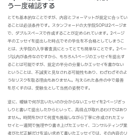
う一度確認する
とても基本的なことですが、内容とフォーマットが規定に合ってい
ることは必須条件です。スタンフォードの大学院SOPは2ページま
で、ダブルスペースで作成することが定められています。2ページ
半のエッセイを提出した時点でその学生を不合格としてしまうこ
とは、大学院の入学審査員にとってとても簡単なことです。2ペー
ジ以内が条件なのですから、もちろん1ページのエッセイを提出す
ることは可能ですが、規定の半分の分量しかエッセイを書かない
ということは、不誠実と見なされる可能性もあり、わざわざそのよ
うなリスクを取る理由もありません。与えられた条件の中で最善
を尽くすのは、受験生として当然の姿勢です。
逆に、曖昧で何が言いたいのか分からないエッセイを2ページぎっ
しりと書いて提出したからといって、高得点が取れるわけではあり
ません。時間をかけて何度も推敲しながら丁寧に作成されたエッ
セイと一週間で無理やり書き上げたエッセイ、コンサルティング業
者がただ正解だけを追い求めて書いたエッセイでは、その内容のリ