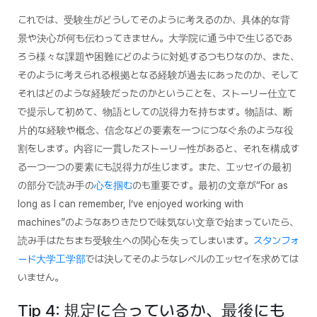
これでは、受験生がどうしてそのように考えるのか、具体的な背
景や決心が何も伝わってきません。大学院に通う中で生じるであ
ろう様々な課題や困難にどのように対処するつもりなのか、また、
そのように考えられる根拠となる経験が過去にあったのか、そして
それはどのような経験だったのかということを、ストーリー仕立て
で提示して初めて、物語としての説得力を持ちます。物語は、断
片的な経験や概念、信念などの要素を一つにつなぐ糸のような役
割をします。内容に一貫したストーリー性があると、それを構成す
る一つ一つの要素にも説得力が生じます。また、エッセイの最初
の部分で読み手の
心を掴む
のも重要です。最初の文章が“For as
long as I can remember, I’ve enjoyed working with
machines”のようなありきたりで味気ない文章で始まっていたら、
読み手はたちまち受験生への関心を失ってしまいます。
スタンフォ
ード大学工学部
では決してそのようなレベルのエッセイを求めては
いません。
Tip 4: 規定に合っているか、最後にも