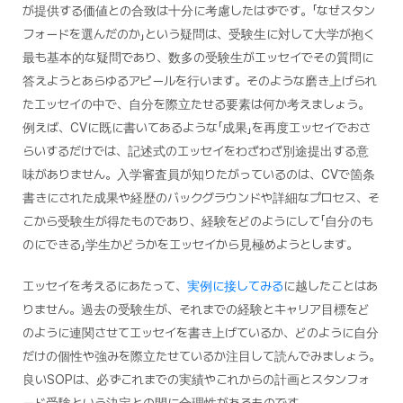
が提供する価値との合致は十分に考慮したはずです。「なぜスタン
フォードを選んだのか」という疑問は、受験生に対して大学が抱く
最も基本的な疑問であり、数多の受験生がエッセイでその質問に
答えようとあらゆるアピールを行います。そのような磨き上げられ
たエッセイの中で、自分を際立たせる要素は何か考えましょう。
例えば、CVに既に書いてあるような「成果」を再度エッセイでおさ
らいするだけでは、記述式のエッセイをわざわざ別途提出する意
味がありません。入学審査員が知りたがっているのは、CVで箇条
書きにされた成果や経歴のバックグラウンドや詳細なプロセス、そ
こから受験生が得たものであり、経験をどのようにして「自分のも
のにできる」学生かどうかをエッセイから見極めようとします。
エッセイを考えるにあたって、
実例に接してみる
に越したことはあ
りません。過去の受験生が、それまでの経験とキャリア目標をど
のように連関させてエッセイを書き上げているか、どのように自分
だけの個性や強みを際立たせているか注目して読んでみましょう。
良いSOPは、必ずこれまでの実績やこれからの計画とスタンフォ
ード受験という決定との間に合理性があるものです。