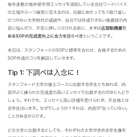
毎年多数の海外留学用エッセイを添削している当社ワードバイス
の立場から一つ確実に言えるのは、出願にあたってもう取り返し
のつかない大学時代の成績や、自分では作成できない推薦状の内
容に悩んだり、不安に押しつぶされる前に、まずは
志望動機書で
あるSOPの完成度向上に全力を注ぐべき
ということです。
本日は、スタンフォードのSOPに標準を合わせ、合格するための
SOP作成のコツを解説していきます。
Tip 1: 下調べは入念に！
スタンフォード大学の修士コースに出願する学生ともあれば、内
容がよく練られた完成度の高いエッセイで出願するのがほとんどで
しょう。それでも、エッセイに高い評価を受けられず、不合格とな
る学生はいます。なぜでしょうか？それは、内容が「合っていない」
ことがあるからです。
どの大学に出願するとしても、それぞれの大学が求める学生像を