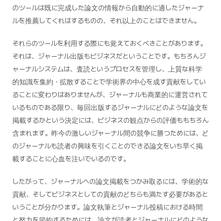
のツールは既に完成した論文の情報から自動的に適したジャーナ
ルを推薦してくれはするものの、それ以上のことはできません。
それらのツールを利用する際にも覚えておくべきことがあります。
それは、ジャーナル出版もビジネスだということです。もちろんジ
ャーナルシステムは、査読というプロセスを管理し、上質な科学
的知識を集約・拡散することで学術界の中心を成す貢献をしてい
ることに変わりはありませんが、ジャーナルも商業的に運営されて
いるものである限り、毎回出版するジャーナルにどのような論文を
掲載するかという決定には、ビジネスの観点からの評価ももちろん
含まれます。昨今の激しいジャーナル間の競争に勝つためには、ど
のジャーナルも読者の興味を引くことのできる論文をいち早く掲
載することに心血を注いでいるのです。
したがって、ジャーナルへの論文掲載をつかみ取るには、学術的な
貢献、そしてビジネスとしての貢献のどちらも満たす必要があると
いうことが分かります。論文執筆とジャーナル投稿における時間
と努力を節約するためには、論文が読者とジャーナルにどのような