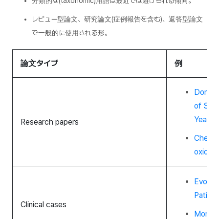
分類的な(taxonomic)用語は最近では避けられる傾向。
レビュー型論文、研究論文(症例報告を含む)、返答型論文
で一般的に使用される形。
論文タイプ
例
Domest
of
Sacc
Yeasts
Research papers
Chelati
oxidati
Evoloc
Patient
Clinical cases
Mortali