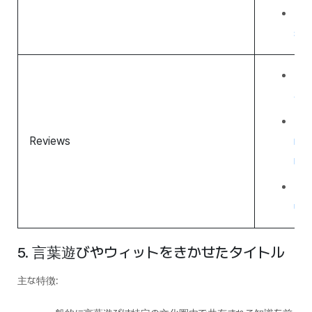
Tun
sta
Met
ant
Ima
Reviews
mic
mol
Bin
und
5. 言葉遊びやウィットをきかせたタイトル
主な特徴: