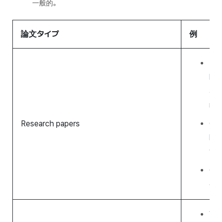
一般的。
論文タイプ
例
Pre
lon
and
rad
Research papers
Cor
hig
thr
Cha
qua
Van