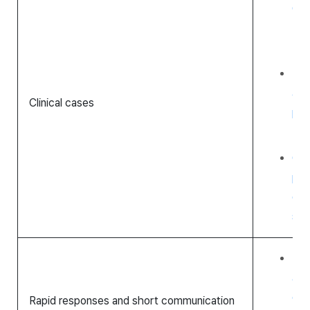
Cat
Inf
Neg
Bra
aci
Clinical cases
pro
Nun
Che
pne
der
stu
Rem
ali
dio
Rapid responses and short communication