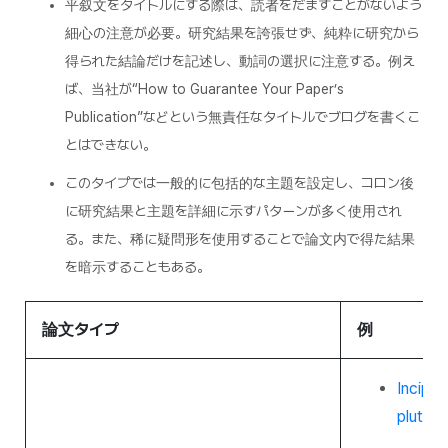
平叙文をタイトルにする際は、読者をだますことがないよう
細心の注意が必要。研究結果を誇張せず、純粋に研究から
得られた結論だけを記述し、動詞の選択に注意する。例え
ば、当社が“How to Guarantee Your Paper’s
Publication”などという無責任なタイトルでブログを書くこ
とはできない。
このタイプでは一般的に包括的な主題を設定し、コロン後
に研究結果と主題を詳細に示すパターンが多く使用され
る。また、稀に疑問形を使用することで論文内で得た結果
を暗示することもある。
論文タイプ
例
Incipie
pluton