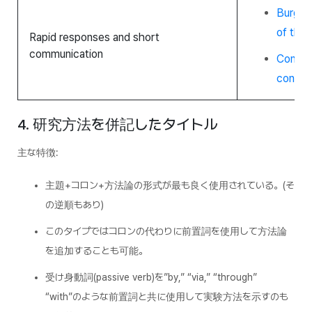
Burgess
of the 
Rapid responses and short
communication
Contine
control
4. 研究方法を併記したタイトル
主な特徴:
主題+コロン+方法論の形式が最も良く使用されている。(そ
の逆順もあり)
このタイプではコロンの代わりに前置詞を使用して方法論
を追加することも可能。
受け身動詞(passive verb)を”by,” “via,” “through”
“with”のような前置詞と共に使用して実験方法を示すのも