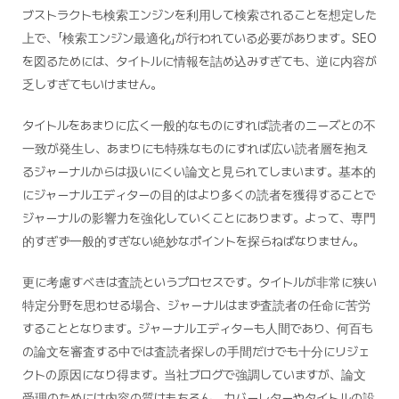
ブストラクトも検索エンジンを利用して検索されることを想定した
上で、「検索エンジン最適化」が行われている必要があります。SEO
を図るためには、タイトルに情報を詰め込みすぎても、逆に内容が
乏しすぎてもいけません。
タイトルをあまりに広く一般的なものにすれば読者のニーズとの不
一致が発生し、あまりにも特殊なものにすれば広い読者層を抱え
るジャーナルからは扱いにくい論文と見られてしまいます。基本的
にジャーナルエディターの目的はより多くの読者を獲得することで
ジャーナルの影響力を強化していくことにあります。よって、専門
的すぎず一般的すぎない絶妙なポイントを探らねばなりません。
更に考慮すべきは査読というプロセスです。タイトルが非常に狭い
特定分野を思わせる場合、ジャーナルはまず査読者の任命に苦労
することとなります。ジャーナルエディターも人間であり、何百も
の論文を審査する中では査読者探しの手間だけでも十分にリジェ
クトの原因になり得ます。当社ブログで強調していますが、論文
受理のためには内容の質はもちろん、カバーレターやタイトルの設