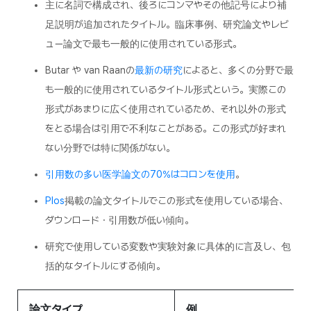
主に名詞で構成され、後ろにコンマやその他記号により補
足説明が追加されたタイトル。臨床事例、研究論文やレビ
ュー論文で最も一般的に使用されている形式。
Butar や van Raanの
最新の研究
によると、多くの分野で最
も一般的に使用されているタイトル形式という。実際この
形式があまりに広く使用されているため、それ以外の形式
をとる場合は引用で不利なことがある。この形式が好まれ
ない分野では特に関係がない。
引用数の多い医学論文の70%はコロンを使用
。
Plos
掲載の論文タイトルでこの形式を使用している場合、
ダウンロード・引用数が低い傾向。
研究で使用している変数や実験対象に具体的に言及し、包
括的なタイトルにする傾向。
論文タイプ
例