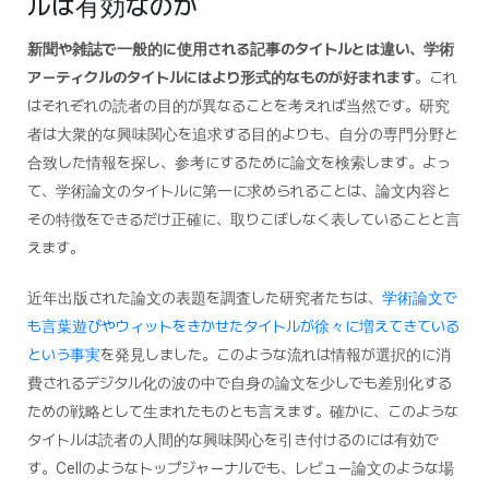
ルは有効なのか
新聞や雑誌で一般的に使用される記事のタイトルとは違い、学術
アーティクルのタイトルにはより形式的なものが好まれます
。これ
はそれぞれの読者の目的が異なることを考えれば当然です。研究
者は大衆的な興味関心を追求する目的よりも、自分の専門分野と
合致した情報を探し、参考にするために論文を検索します。よっ
て、学術論文のタイトルに第一に求められることは、論文内容と
その特徴をできるだけ正確に、取りこぼしなく表していることと言
えます。
近年出版された論文の表題を調査した研究者たちは、
学術論文で
も言葉遊びやウィットをきかせたタイトルが徐々に増えてきている
という事実
を発見しました。このような流れは情報が選択的に消
費されるデジタル化の波の中で自身の論文を少しでも差別化する
ための戦略として生まれたものとも言えます。確かに、このような
タイトルは読者の人間的な興味関心を引き付けるのには有効で
す。Cellのようなトップジャーナルでも、レビュー論文のような場