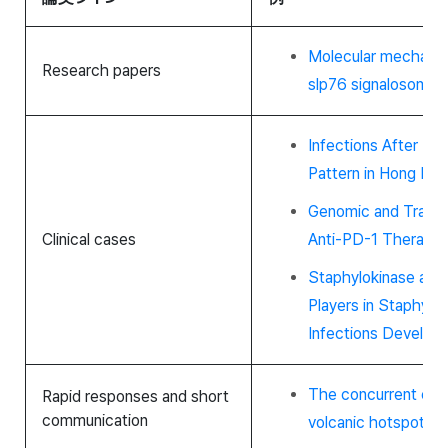
Molecular mechanism
Research papers
slp76 signalosome
Infections After Ren
Pattern in Hong Kon
Genomic and Transc
Clinical cases
Anti-PD-1 Therapy 
Staphylokinase an
Players in Staphyl
Infections Develop
The concurrent eme
Rapid responses and short
communication
volcanic hotspot tra