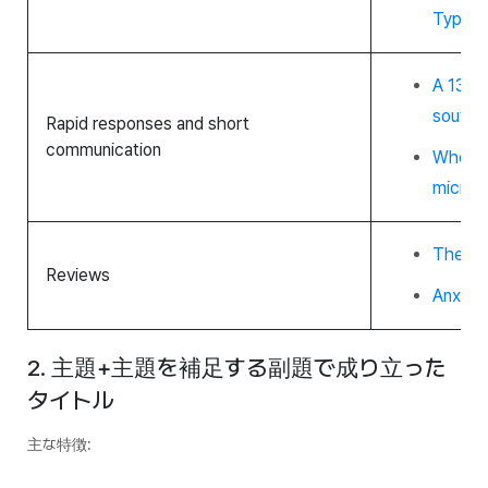
Type 1
A 130,0
souther
Rapid responses and short
communication
Whole-b
microsc
The Ba
Reviews
Anxiety
2. 主題+主題を補足する副題で成り立った
タイトル
主な特徴: