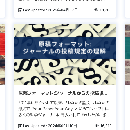
語を話すネイティブでさえ“学術的”な執筆が自然に出
0
Last Updated : 2025年04月07日
31,705
来るわけではありま […]
原稿フォーマット:ジャーナルからの投稿規定
を理解する
2011年に紹介されて以来、「あなたの論文はあなたの
こ
形式で」(Your Paper Your Way) というコンセプトは
多くの科学ジャーナルに導入されてきましたが、多く
のジャーナルは今でも自社特定のガイドラインに沿っ
0
Last Updated : 2024年09月10日
16,313
た […]