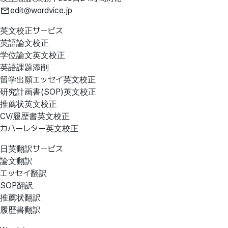
edit@wordvice.jp
英文校正サービス
英語論文校正
学位論文英文校正
英語課題添削
留学出願エッセイ英文校正
研究計画書(SOP)英文校正
推薦状英文校正
CV/履歴書英文校正
カバーレター英文校正
日英翻訳サービス
論文翻訳
エッセイ翻訳
SOP翻訳
推薦状翻訳
履歴書翻訳