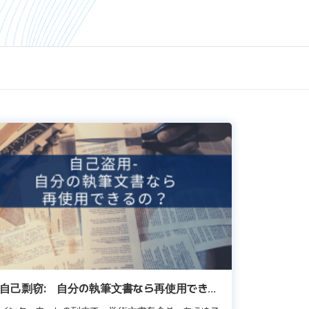
自己剽窃: 自分の執筆文書なら再使用できる
の?