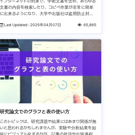
インターネットの到来で、学術文書を含め、あらゆる
文書の内容を検索したり、コピペ作業が非常に簡単
に出来るようになり、大学や出版社は盗用防止対策
に力を入れています。その為、ほとんどの学生や研究
Last Updated : 2025年04月07日
65,865
者は、他人の執筆文を自分の執筆文 […]
研究論文でのグラフと表の使い方
このトピックは、研究課題や結果にはあまり関係が無
いと思われるかもしれませんが、実験や分析結果を如
何にビジュアル化するかが、記事の批評や出版過程