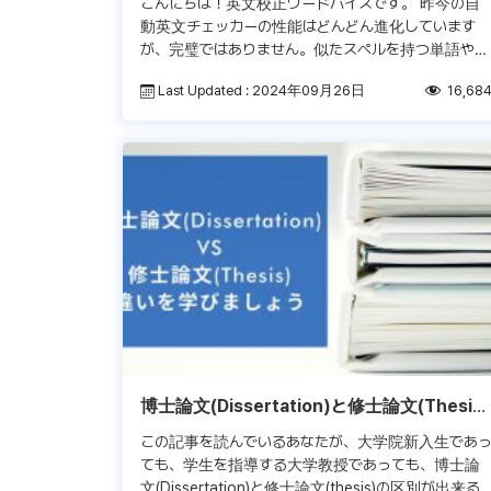
こんにちは！英文校正ワードバイスです。 昨今の自
動英文チェッカーの性能はどんどん進化しています
が、完璧ではありません。似たスペルを持つ単語や同
音異義語のミスまではキャッチできないこともありま
Last Updated : 2024年09月26日
16,68
す。 英語を勉強したことがある […]
博士論文(Dissertation)と修士論文(Thesis)
の主な違い
この記事を読んでいるあなたが、大学院新入生であ
ても、学生を指導する大学教授であっても、博士論
文(Dissertation)と修士論文(thesis)の区別が出来る