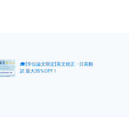
🎓【学位論文限定】英文校正・日英翻
訳 最大35％OFF！