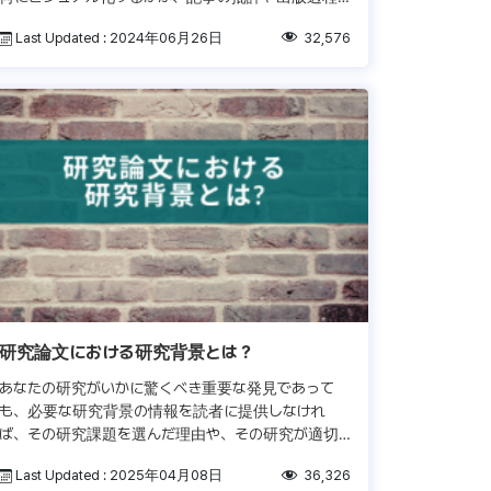
に大きな影響を及ぼすことがあります。全体的な研究
Last Updated : 2024年06月26日
32,576
の流れに沿って発表する事で、序 […]
研究論文における研究背景とは？
あなたの研究がいかに驚くべき重要な発見であって
も、必要な研究背景の情報を読者に提供しなけれ
ば、その研究課題を選んだ理由や、その研究が適切
であると思った動機などを読者に理解して貰うことが
Last Updated : 2025年04月08日
36,326
できません。更に、貴重な詳細を伝えな […]