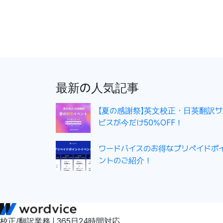
投
稿
ナ
ビ
ゲ
最新の人気記事
ー
シ
【夏の感謝祭】英文校正・日英翻訳サ
ョ
ビスが今だけ50%OFF！
ン
ワードバイスのお得なプリペイドポ
ントのご紹介！
校正/翻訳業務 | 365日24時間対応