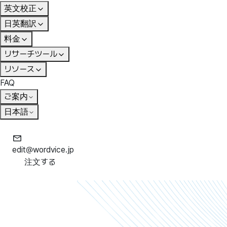
英文校正
日英翻訳
料金
リサーチツール
リソース
FAQ
ご案内
日本語
edit@wordvice.jp
注文する