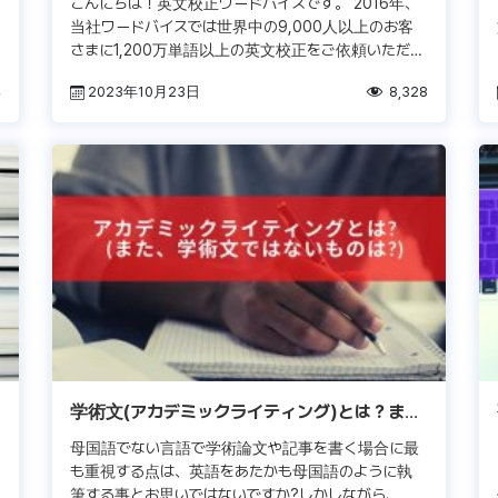
こんにちは！英文校正ワードバイスです。 2016年、
当社ワードバイスでは世界中の9,000人以上のお客
さまに1,200万単語以上の英文校正をご依頼いただき
ました。 英文校正ワードバイスでは、単に校正を行
4
2023年10月23日
8,328
うだけではなく膨大 […]
学術文(アカデミックライティング)とは？ま
た、学術文ではないものは?
っ
母国語でない言語で学術論文や記事を書く場合に最
も重視する点は、英語をあたかも母国語のように執
筆する事とお思いではないですか?しかしながら、英