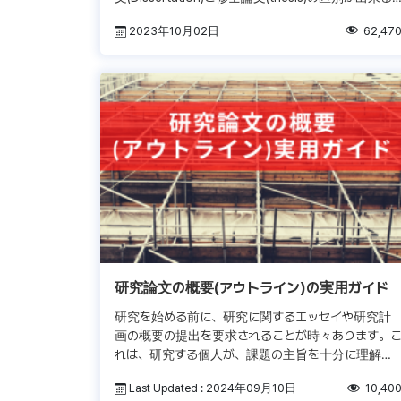
のが、優れた博士論文の執筆者になるための非常に
2023年10月02日
62,47
重要な要素 […]
研究論文の概要(アウトライン)の実用ガイド
研究を始める前に、研究に関するエッセイや研究計
画の概要の提出を要求されることが時々あります。
れは、研究する個人が、課題の主旨を十分に理解し
ている事、研究課題と仮説を明確にしている事、研
Last Updated : 2024年09月10日
10,40
究論文の構成を熟慮している事を証明 […]