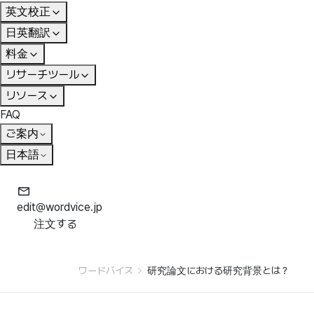
英文校正
日英翻訳
料金
リサーチツール
リソース
FAQ
ご案内
日本語
edit@wordvice.jp
注文する
ワードバイス
研究論文における研究背景とは？