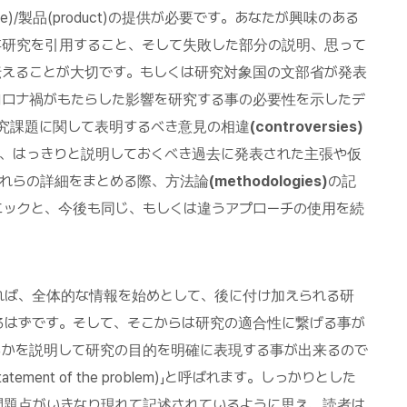
actice)/製品(product)の提供が必要です。あなたが興味のある
存研究を引用すること、そして失敗した部分の説明、思って
伝えることが大切です。もしくは研究対象国の文部省が発表
コロナ禍がもたらした影響を研究する事の必要性を示したデ
研究課題に関して表明するべき意見の相違
(controversies)
ら、はっきりと説明しておくべき過去に発表された主張や仮
これらの詳細をまとめる際、方法論
(methodologies)
の記
ニックと、今後も同じ、もしくは違うアプローチの使用を続
れば、全体的な情報を始めとして、後に付け加えられる研
るはずです。そして、そこからは研究の適合性に繋げる事が
るかを説明して研究の目的を明確に表現する事が出来るので
ent of the problem)」と呼ばれます。しっかりとした
問題点がいきなり現れて記述されているように思え、読者は