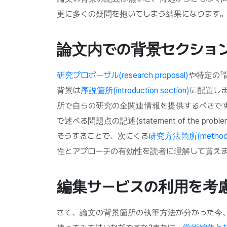
更に多くの疑問を抱いてしまう結果になります
論文内での背景セクショ
研究プロポーザル(research proposal)
や特定の「背
背景は
序説箇所(introduction section)
に配置し
所で自らの研究の全関連情報を提供するべきで
で述べる問題点の記述(statement of the
そうすることで、次にくる
研究方法箇所(methods 
性とアプローチの有効性を読者に理解して貰え
編集サービスの利用を考
さて、論文の背景箇所の執筆方法が分かった今