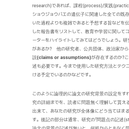
research)であれば、課程(process)/実践(pr
ショウジョウバエの遺伝子に関連した全ての既
いた過程よりも複雑であると予想する旨などを
した報告書をリストして、教育や学習に関して
ーターをハイライトしてみてはどうでしょう。
があるか? 他の研究者、公共団体、政治家か
説
(claims or assumptions)
が存在するのか?
述も必要です。今まで使用した研究方法とテク
ける予定でいるのかなどです。
このように論理的に論文の研究背景の設定をす
究の詳細までを、読者に問題無く理解して貰え
出来て、あなたの研究が全体像にどう当てはま
す。後記の部分は通常、研究の「問題点の記述(statem
論文の背景の記述が無いと、何処からともなく