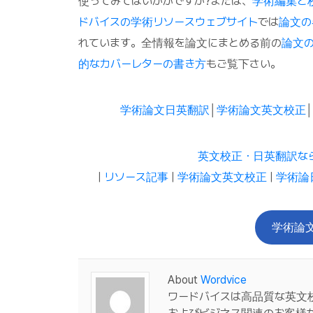
使ってみてはいかがですか?または、
学術編集と
ドバイスの学術リソースウェブサイト
では
論文の
れています。全情報を論文にまとめる前の
論文
的なカバーレターの書き方
もご覧下さい。
学術論文日英翻訳
│
学術論文英文校正
英文校正・日英翻訳な
|
リソース記事
|
学術論文英文校正
|
学術論
学術論
About
Wordvice
ワードバイスは高品質な英文