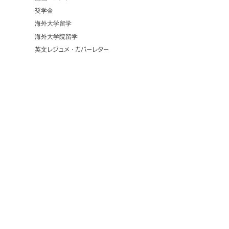
奨学金
海外大学留学
海外大学院留学
英文レジュメ・カバーレター
36,322