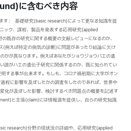
und)
に含むべき内容
します : 基礎研究(basic research)によって更なる知識を提
ク、課程、製品を発表する応用研究(applied
究分野の既存の研究に関する概要の文献レビューになるのか、
ィス(例えば特定の病気の診断)に問題があったり結論に欠け
のかが異なります。例えばあなたがショウジョウバエの遺
たい誰がハエの遺伝子研究に関係するのか、既に知られてい
説明する事が出来ます。もしも、コロナ禍初期に大学がオン
習過程に影響を及ぼしたかの調査をしたのであれば、世界中
の変化が及ぼした影響、検討するべき問題点の概要を記述す
ent)と主張(claim)には情報源を提供し、自らの研究知識
research)分野の現状況の詳細や、応用研究(applied