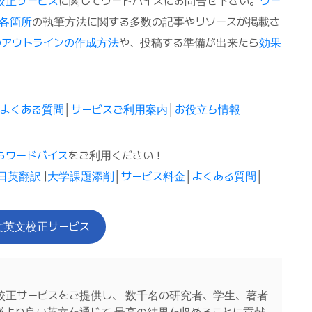
校正サービス
に関してワードバイスにお問合せ下さい。
ワー
各箇所
の執筆方法に関する多数の記事やリソースが掲載さ
のアウトラインの作成方法
や、投稿する準備が出来たら
効果
│
よくある質問
│
サービスご利用案内
│
お役立ち情報
らワードバイス
をご利用ください！
日英翻訳
|
大学課題添削
│
サービス料金
│
よくある質問
│
文英文校正サービス
校正サービスをご提供し、 数千名の研究者、学生、著者