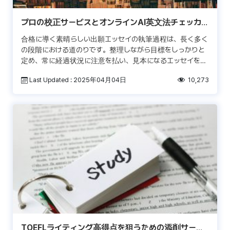
プロの校正サービスとオンラインAI英文法チェッカー
の違い
合格に導く素晴らしい出願エッセイの執筆過程は、長く多く
の段階における道のりです。整理しながら目標をしっかりと
定め、常に経過状況に注意を払い、見本になるエッセイを探
し、書き間違いをしないように。しかも、これらの全てを締
Last Updated : 2025年04月04日
10,273
め切 […]
TOEFLライティング高得点を狙うための添削サービ