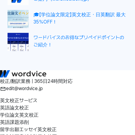
🎓【学位論文限定】英文校正・日英翻訳 最大
35％OFF！
ワードバイスのお得なプリペイドポイントの
ご紹介！
校正/翻訳業務 | 365日24時間対応
edit@wordvice.jp
英文校正サービス
英語論文校正
学位論文英文校正
英語課題添削
留学出願エッセイ英文校正