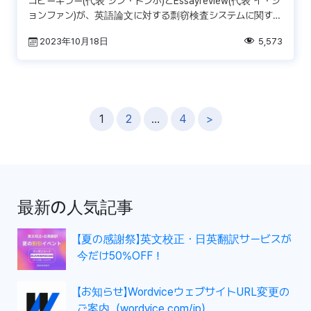
コピーキラー(代表 シン・ドンホ)とEssayreview(代表 イ・ジ
ョンファン)が、英語論文に対する剽窃検査システムに関する
パートナーシップを結んだことが分かっ […]
2023年10月18日
5,573
投
1
2
…
4
>
稿
ナ
ビ
ゲ
最新の人気記事
ー
シ
【夏の感謝祭】英文校正・日英翻訳サービスが
ョ
今だけ50%OFF！
ン
【お知らせ】WordviceウェブサイトURL変更の
ご案内（wordvice.com/jp）