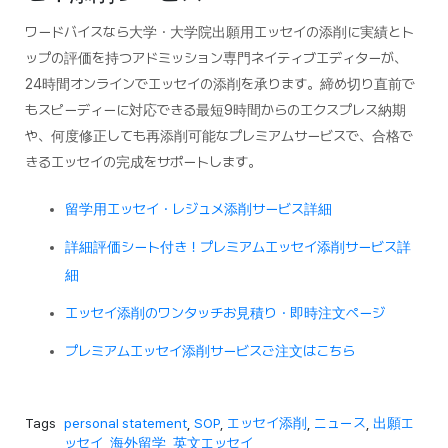
ワードバイスなら大学・大学院出願用エッセイの添削に実績とト
ップの評価を持つアドミッション専門ネイティブエディターが、
24時間オンラインでエッセイの添削を承ります。締め切り直前で
もスピーディーに対応できる最短9時間からのエクスプレス納期
や、何度修正しても再添削可能なプレミアムサービスで、合格で
きるエッセイの完成をサポートします。
留学用エッセイ・レジュメ添削サービス詳細
詳細評価シート付き！プレミアムエッセイ添削サービス詳
細
エッセイ添削のワンタッチお見積り・即時注文ページ
プレミアムエッセイ添削サービスご注文はこちら
Tags
personal statement
,
SOP
,
エッセイ添削
,
ニュース
,
出願エ
ッセイ
,
海外留学
,
英文エッセイ