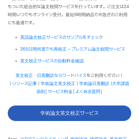
もついた総合的な論文校閲サービスを行っています。ご注文は24
時間いつでもオンライン受付。最短9時間納品でお急ぎのご利用
にも最適です。
英語論文校正サービスのサンプルをチェッ
ク
365日間何度でも再校正 – プレミアム論文校閲サービス
英文校正サービスの自動料金確認
英文校正・日英翻訳ならワードバイス
をご利用ください！
|
リソース記事
|
学術論文英文校正
|
学術論日英翻訳
|
大学課題
添削
│
サービス料金
│
よくある質問
│
学術論文英文校正サービス
Tags
アカデミックライティング
,
学術論文
,
研究論文
,
英文校正
,