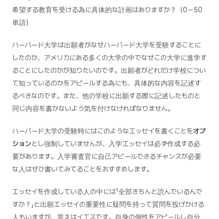
希望する教育を受ける為に具体的な計画はありますか？（0－50
単語）
ハーバード大学は出願者がなぜハーバード大学を受験することに
したのか、アメリカにある多くの大学の中でなぜこの大学に進学す
ることにしたのかが知りたいのです。出願者がどれだけ学校につい
て知っているのかをアピールする為にも、具体的な内容を記述す
るべきなのです。また、他の学校に出願する際に記述したものと
同じ内容を書かないよう気を付けなければなりません。
ハーバード大学の受験時にはこのようなエッセイを書くことを
オプ
ション
とし強制していませんが、入学エッセイは必ず作成する必
要があります。入学審査官に自己アピールできるチャンスが必要
な人はぜひ書いてみてることをおすすめします。
エッセイを作成している人の中には「全部きちんと読んでいるんで
すか？」と出願エッセイの重要性に疑問を持って質問を投げかける
人もいますが、答えはイエスです。自身の個性をアピールし自分