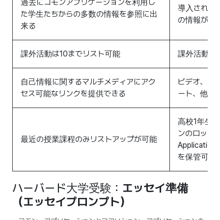
過去にコモンアプリケーションを利用し
導入されて
た学生たちからの多数の情報を参照に出
の情報が非
来る
課外活動は10までリスト可能
課外活動は
自己情報に関するマルチメディアにアク
ビデオ、オ
セス可能なリンクを提供できる
ート、他の
高校1年生
ンのロッカー(‘Lo
最近の授業課程のみリストアップが可能
Applica
を保管可能
ハーバード大学受験：
エッセイ準備
（エッセイプロンプト）