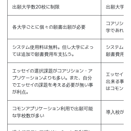
出願大学数20校に制限
出願大学数
コアリショ
各大学ごとに個々の願書出願が必要
学であれば
システム使用料は無料。但し大学によっ
システム使
ては追加で願書費用を支払う。
願書費用を
エッセイの選択課題がコアリション・ア
エッセイの
プリケーションよりも多い。また、自分
出来る事が
でエッセイの課題を考える必要が無い事
はコモンア
が利点。
コモンアプリケーション利用で出願可能
導入校が限
な学校数が多い