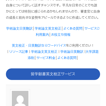
自身について詳しく話すチャンスです。平凡な日常のことでも誰
かにとっては特別に感じられるかもしれませんので、審査官に自身
の成長と前向きな姿勢をアピールできるように作成してください。
学術論文日英翻訳
│
学術論文英文校正
│
よくある質問
│
サービスご
利用案内
│
お役立ち情報
英文校正・日英翻訳ならワードバイス
をご利用ください！
|
リソース記事
|
学術論文英文校正
|
学術論日英翻訳
|
大学課題
添削
│
サービス料金
│
よくある質問
│
留学願書英文校正サービス