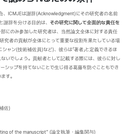
MJEは謝辞(Acknowledgment)にその研究者の名前
と謝辞を分ける目的は、
その研究に関して全面的な責任を
一部にのみ参加した研究者は、当然論文全体に対する責任
の研究者の貢献が全体にとって重要な役割を果たしている場
シャン(技術補佐員)など)、彼らは「著者」と定義できるほ
えないでしょう。貢献者として記載する際には、彼らに対し
ーシップを持てないことで生じ得る葛藤を防ぐこともでき
います。
執筆補佐)
cal editing of the manuscript” (論文執筆・編集関与)