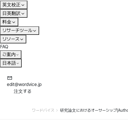
英文校正
日英翻訳
料金
リサーチツール
リソース
FAQ
ご案内
日本語
edit@wordvice.jp
注文する
ワードバイス
研究論文におけるオーサーシップ(Author