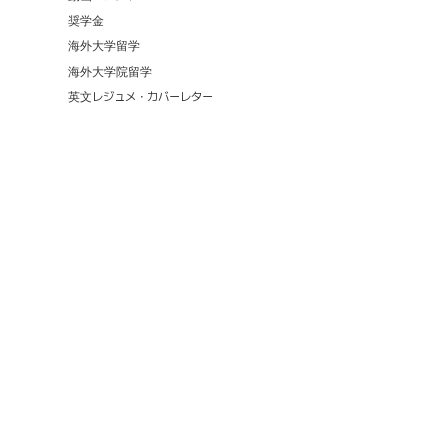
奨学金
海外大学留学
海外大学院留学
英文レジュメ・カバーレター
48,745