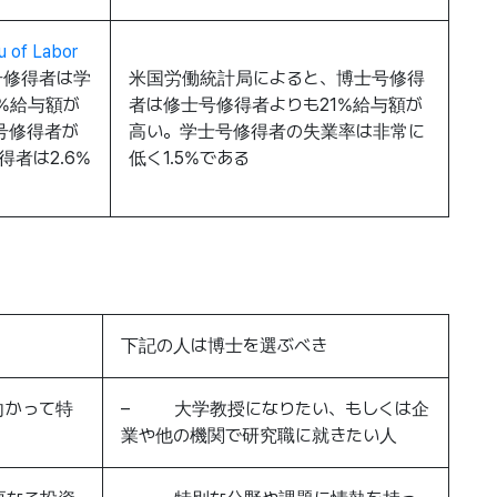
of Labor
号修得者は学
米国労働統計局によると、博士号修得
%給与額が
者は修士号修得者よりも21%給与額が
号修得者が
高い。学士号修得者の失業率は非常に
得者は2.6%
低く1.5%である
下記の人は博士を選ぶべき
向かって特
– 大学教授になりたい、もしくは企
業や他の機関で研究職に就きたい人