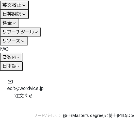
英文校正
日英翻訳
料金
リサーチツール
リソース
FAQ
ご案内
日本語
edit@wordvice.jp
注文する
ワードバイス
修士(Master’s degree)と博士(PhD/D