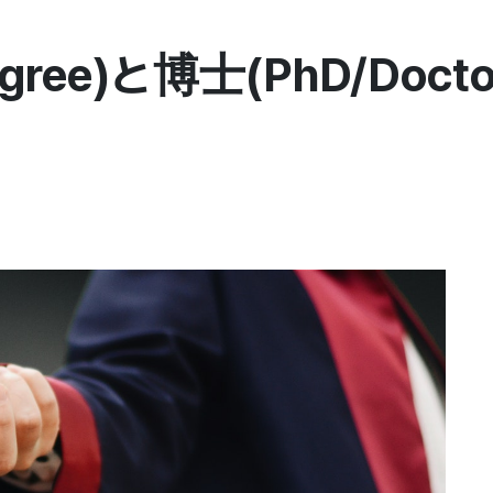
egree)と博士(PhD/Docto