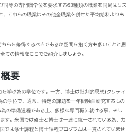
び同等の専門職学位を要求する63種類の職業を同局はリス
と、これらの職業はその他全職業を併せた平均給料よりも
どちらを修得するべきであるか疑問を抱く方も多いことと思
な全ての情報をここでご紹介しましょう。
 概要
力を学ぶ為の学位です。一方、博士は批判的思想(クリティ
る為の学位で、通常、特定の課題を一年間独自研究するもの
る為の準備過程である上、多様な専門職に就ける事、そし
れます。米国では修士と博士は一連に統一されている為、カ
他国では修士課程と博士課程プログラムは一貫されていませ