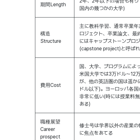
2年、2年以下の場合も有り 
期間Length
国内の幾つかの大学)
主に教科学習、通常卒業年
構造
ロジェクト、卒業論文、最
Structure
にはキャップストーンプロ
(capstone project)と
国、大学、プログラムによ
米国大学では3万ドル～12
が、他の英語圏の国は遥かに
費用Cost
ドル以下)。ヨーロッパ各国
非常に低い(時には授業料
ある)
職種展望
修士号は学界以外の産業の
Career
に焦点をあてる
prospect