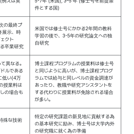
(例えば英
5-7年 (米国), 3–5 年 (修士号を前提条
件とする国)
次の最終プ
米国では修士号にかかる2年間の教科
終展示、時
学習の後で、3-5年の研究論文への独
ジェクト
自研究
呼ばれる卒業研究
って異なる。
博士課程プログラムの授業料は修士号
万ドルである
と同じように高いが、博士課程プログ
低い(4万
ラムでは給与と同レベルの資金調達が
の授業料は
あったり、教職や研究アシスタントを
無しの場合も
する代わりに授業料が免除される場合
が多い。
特定の研究課題の新見地に貢献する為
特殊な技術
の基本研究に励み、博士号は大学内外
の研究職に就く為の準備