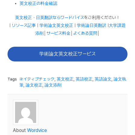
英文校正の料金確認
英文校正・日英翻訳ならワードバイス
をご利用ください！
|
リソース記事
|
学術論文英文校正
|
学術論日英翻訳
|
大学課題
添削
│
サービス料金
│
よくある質問
│
学術論文英文校正サービス
Tags
ネイティブチェック
,
英文校正
,
英語校正
,
英語論文
,
論文執
筆
,
論文校正
,
論文添削
About
Wordvice