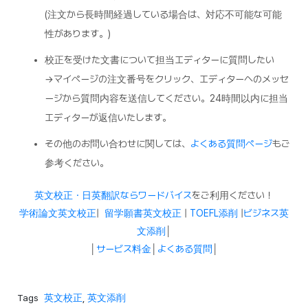
(注文から長時間経過している場合は、対応不可能な可能
性があります。)
校正を受けた文書について担当エディターに質問したい
→マイページの注文番号をクリック、エディターへのメッセ
ージから質問内容を送信してください。24時間以内に担当
エディターが返信いたします。
その他のお問い合わせに関しては、
よくある質問ページ
もご
参考ください。
英文校正・日英翻訳ならワードバイス
をご利用ください！
学術論文英文校正
|
留学願書英文校正
|
TOEFL添削
|
ビジネス英
文添削
│
│
サービス料金
│
よくある質問
│
Tags
英文校正
,
英文添削